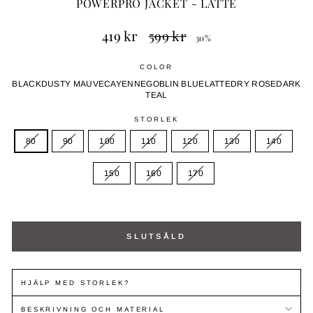
POWERPRO JACKET - LATTE
Ordinarie
Ny
419 kr
599 kr
30%
pris
prisnivå
COLOR
BLACK
DUSTY MAUVE
CAYENNE
GOBLIN BLUE
LATTE
DRY ROSE
DARK
TEAL
STORLEK
80
90
100
110
120
130
140
150
160
170
SLUTSÅLD
HJÄLP MED STORLEK?
BESKRIVNING OCH MATERIAL