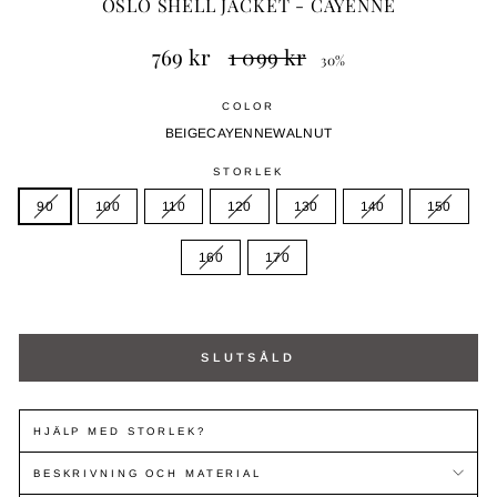
OSLO SHELL JACKET - CAYENNE
Ordinarie
Ny
769 kr
1 099 kr
30%
pris
prisnivå
COLOR
BEIGE
CAYENNE
WALNUT
STORLEK
90
100
110
120
130
140
150
160
170
SLUTSÅLD
HJÄLP MED STORLEK?
BESKRIVNING OCH MATERIAL