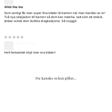
Alltid lika bra
Som vanligt får man super fina kläder åt barnen när man handlar av er!
Två nya skaljackor till barnen så dom kan matcha, satt som ett smäck,
älskar också dom dubbla dragkedjorna. Så snyggt!
Emma Nilsson
Helt fantastiskt nöjd över era kläder!
Du kanske också gillar...
Slutsåld