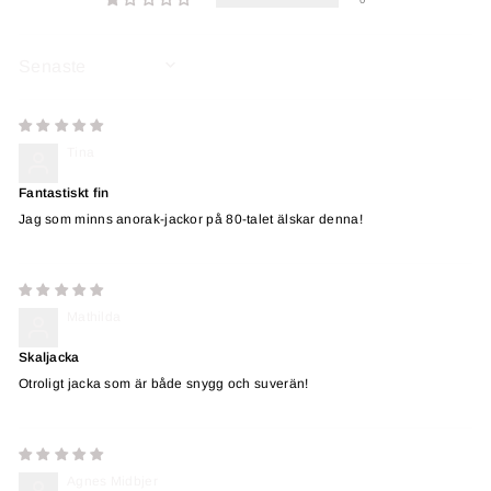
SORT BY
Tina
Fantastiskt fin
Jag som minns anorak-jackor på 80-talet älskar denna!
Mathilda
Skaljacka
Otroligt jacka som är både snygg och suverän!
Agnes Midbjer