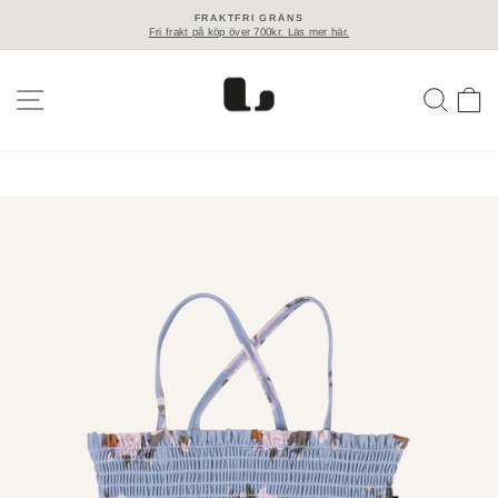
Gå
FRAKTFRI GRÄNS
till
Fri frakt på köp över 700kr. Läs mer här.
Pausa
innehåll
slideshow
{{ COUNT }} RESULTAT
SÖK
K