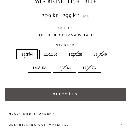
AYLA BIKINI - LIGHT BLUE
Ordinarie
Ny
209 kr
299 kr
30%
pris
prisnivå
COLOR
LIGHT BLUE
DUSTY MAUVE
LATTE
STORLEK
98/104
110/116
122/128
134/140
146/152
158/164
170/176
SLUTSÅLD
HJÄLP MED STORLEK?
BESKRIVNING OCH MATERIAL