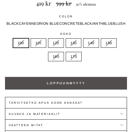
Normaali
Myyntihinta
419 kr
599 kr
30% alennus
hinta
COLOR
BLACK
CAYENNE
ORION BLUE
CONCRETE
BLACK/ANTH
BLUE
BLUSH
KOKO
100
110
120
130
140
150
160
170
LOPPUUNMYYTY
TARVITSETKO APUA KOON KANSSA?
KUVAUS JA MATERIAALIT
VAATTEEN MITAT