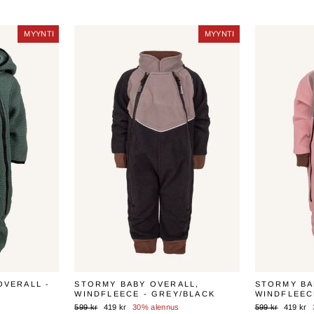
MYYNTI
MYYNTI
MYYNTI
MYYNTI
OVERALL -
STORMY BABY OVERALL,
STORMY BA
WINDFLEECE - GREY/BLACK
WINDFLEEC
Normaali
Myyntihinta
Normaali
Myyntihi
599 kr
419 kr
30% alennus
599 kr
419 kr