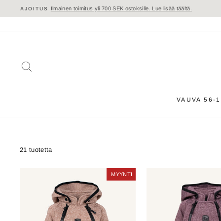
Siirry
sisältöön
HAKU
VAUVA 56-
21 tuotetta
MYYNTI
MYYNTI