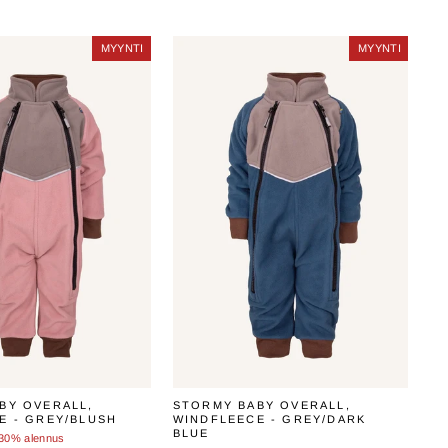
MYYNTI
MYYNTI
MYYNTI
MYYNTI
BY OVERALL,
STORMY BABY OVERALL,
E - GREY/BLUSH
WINDFLEECE - GREY/DARK
BLUE
nta
30% alennus