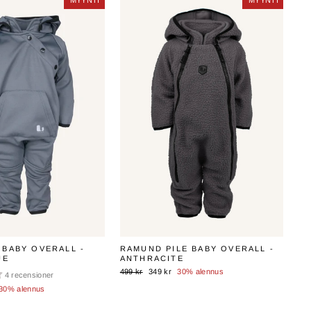
MYYNTI
MYYNTI
MYYNTI
MYYNTI
BABY OVERALL -
RAMUND PILE BABY OVERALL -
UE
ANTHRACITE
Normaali
Myyntihinta
499 kr
349 kr
30% alennus
4 recensioner
hinta
nta
30% alennus