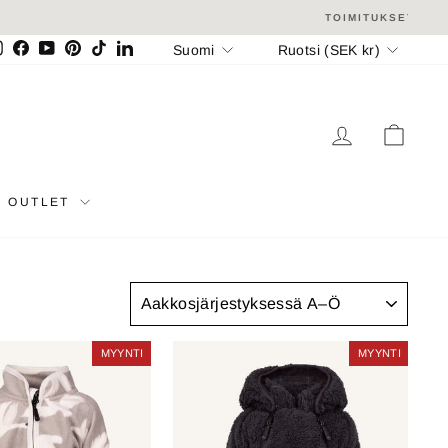
Kieli
Valuutta
Suomi
Ruotsi (SEK kr)
Instagram
Facebook
YouTube
Pinterest
TikTok
LinkedIn
KIRJAUDU 
OSTO
OUTLET
JÄRJESTELLÄ
MYYNTI
MYYNTI
MYYNTI
MYYNTI