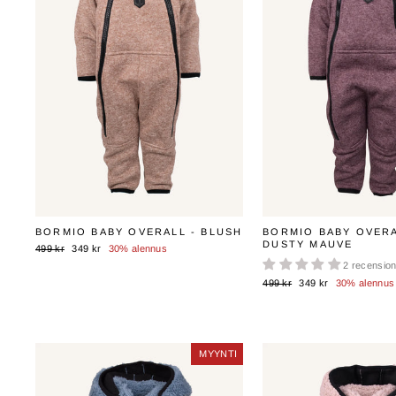
BORMIO BABY OVERALL - BLUSH
BORMIO BABY OVERA
DUSTY MAUVE
Normaali
Myyntihinta
499 kr
349 kr
30% alennus
hinta
2 recensio
Normaali
Myyntihinta
499 kr
349 kr
30% alennus
hinta
MYYNTI
MYYNTI