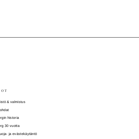
DOT
stö & valmistus
ohdat
rgin historia
rg 30 vuotta
uoja- ja evästekäytäntö