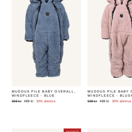
MUDDUS PILE BABY OVERALL,
MUDDUS PILE BABY 
WINDFLEECE - BLUE
WINDFLEECE - BLUS
Normaali
Myyntihinta
Normaali
Myyntihinta
699 kr
489 kr
30% alennus
699 kr
489 kr
30% alennus
hinta
hinta