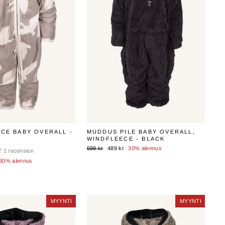
ECE BABY OVERALL -
MUDDUS PILE BABY OVERALL,
WINDFLEECE - BLACK
Normaali
Myyntihinta
699 kr
489 kr
30% alennus
1 recension
hinta
nta
30% alennus
MYYNTI
MYYNTI
MYYNTI
MYYNTI