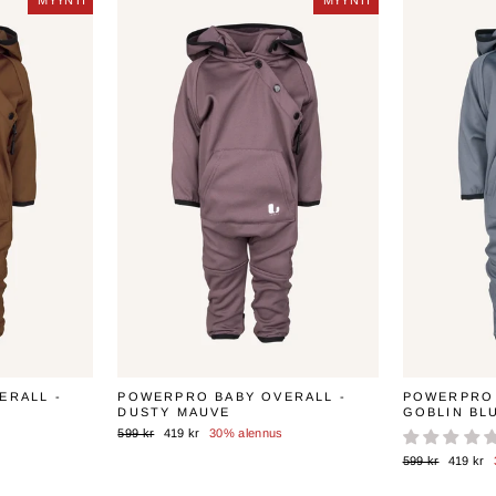
MYYNTI
MYYNTI
MYYNTI
MYYNTI
ERALL -
POWERPRO BABY OVERALL -
POWERPRO 
DUSTY MAUVE
GOBLIN BL
Normaali
Myyntihinta
599 kr
419 kr
30% alennus
n
hinta
Normaali
Myyntihi
599 kr
419 kr
hinta