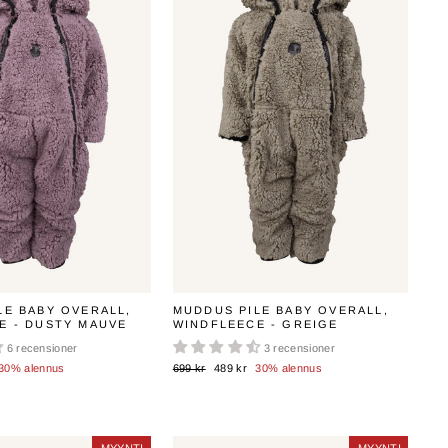
LE BABY OVERALL,
MUDDUS PILE BABY OVERALL,
E - DUSTY MAUVE
WINDFLEECE - GREIGE
6 recensioner
3 recensioner
nta
Normaali
Myyntihinta
30% alennus
699 kr
489 kr
30% alennus
hinta