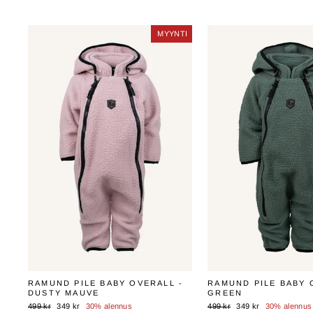
MYYNTI
MYYNTI
RAMUND PILE BABY OVERALL -
RAMUND PILE BABY 
DUSTY MAUVE
GREEN
Normaali
Myyntihinta
Normaali
Myyntihinta
499 kr
349 kr
30% alennus
499 kr
349 kr
30% alennus