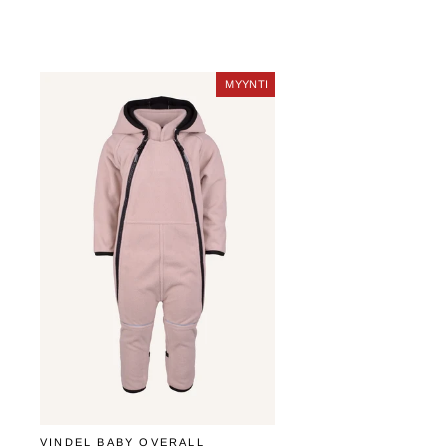
hinta
hinta
MYYNTI
MYYNTI
VINDEL BABY OVERALL