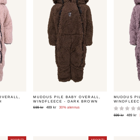
OVERALL,
MUDDUS PILE BABY OVERALL,
MUDDUS PI
H
WINDFLEECE - DARK BROWN
WINDFLEEC
Normaali
Myyntihinta
699 kr
489 kr
30% alennus
hinta
Normaali
Myyntihi
699 kr
489 kr
hinta