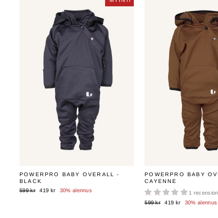
MYYNTI
MYYNTI
POWERPRO BABY OVERALL -
POWERPRO BABY OV
BLACK
CAYENNE
Normaali
Myyntihinta
599 kr
419 kr
30% alennus
1 recensio
hinta
Normaali
Myyntihinta
599 kr
419 kr
30% alennus
hinta