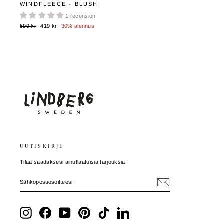
WINDFLEECE - BLUSH
1 recension
Normaali
Myyntihinta
599 kr
419 kr
30% alennus
hinta
UUTISKIRJE
Tilaa saadaksesi ainutlaatuisia tarjouksia.
SÄHKÖPOSTIOSOITTEESI
TILAA
Instagram
Facebook
YouTube
Pinterest
TikTok
LinkedIn