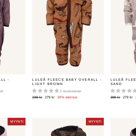
LL -
LULEÅ FLEECE BABY OVERALL -
LULEÅ FLE
LIGHT BROWN
SAND
ner
2 recensioner
Normaali
Myyntihinta
Normaali
Myyntihi
399 kr
279 kr
30% alennus
399 kr
279 kr
hinta
hinta
MYYNTI
MYYNTI
MYYNTI
MYYNTI