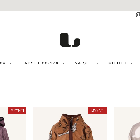
Toimitamme Ruotsiin, Suomeen, Tanskaan ja Saksaan
TOIMITUKSET
Keskeytä
diaesitys
104
LAPSET 80-170
NAISET
MIEHET
MYYNTI
MYYNTI
MYYNTI
MYYNTI