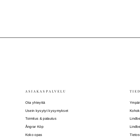
ASIAKASPALVELU
TIE
Ota yhteyttä
Ympäri
Usein kysytyt kysymykset
Kohok
Toimitus & palautus
Lindbe
Ångrar Köp
Lindbe
Koko opas
Tietos