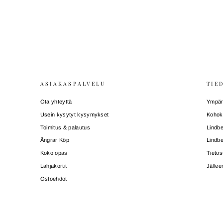
ASIAKASPALVELU
TIE
Ota yhteyttä
Ympäri
Usein kysytyt kysymykset
Kohok
Toimitus & palautus
Lindbe
Ångrar Köp
Lindbe
Koko opas
Tietos
Lahjakortit
Jälle
Ostoehdot