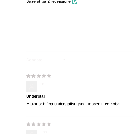
Baserat på 2 recensioner
SORT BY
Em
Underställ
Mjuka och fina underställstights! Toppen med ribbat.
Linn