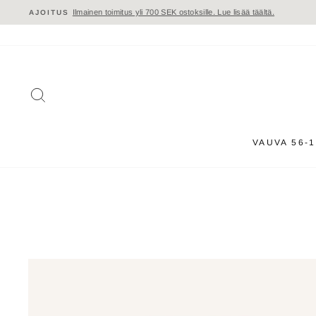
Siirry
sisältöön
HAKU
VAUVA 56-