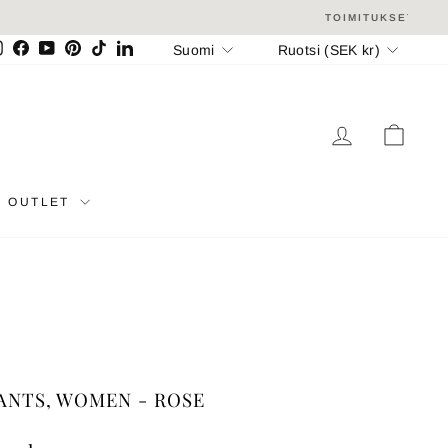
Kieli
Valuutta
Suomi
Ruotsi (SEK kr)
Instagram
Facebook
YouTube
Pinterest
TikTok
LinkedIn
KIRJAUDU 
OSTO
OUTLET
ANTS, WOMEN - ROSE
Normaali
Myyntihinta