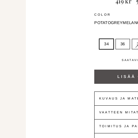
419 kr
h
COLOR
POTATO
GREYMELAN
34
36
SAATAV
LISÄÄ
KUVAUS JA MAT
VAATTEEN MITA
TOIMITUS JA P