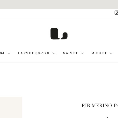
Toimitamme Ruotsiin, Suomeen, Tanskaan ja Saksaan
TOIMITUKSET
Keskeytä
diaesitys
104
LAPSET 80-170
NAISET
MIEHET
RIB MERINO P