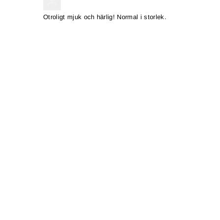
Otroligt mjuk och härlig! Normal i storlek.
MYYNTI
MYYNTI