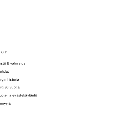
DOT
stö & valmistus
ohdat
rgin historia
rg 30 vuotta
uoja- ja evästekäytäntö
enmyyjä