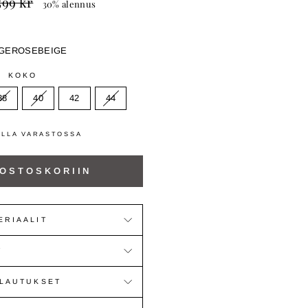
599 kr
30% alennus
inta
GE
ROSE
BEIGE
KOKO
38
40
42
44
ILLA VARASTOSSA
 OSTOSKORIIN
ERIAALIT
T
ALAUTUKSET