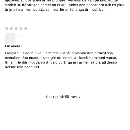
upplever att overallen är lite brunare i verkligheten än på bild. Köpte
storlek 86 då vår son är mellan 86/92, tycker den passar bra och ett plus
är ju att man kan sprätta sömmar för att förlänga ärm och ben.
Malin
Fin overall
Längtar tills det blir kallt och min lilla får använda den otroligt fina
overallen! Bra muddar som gör det enkelt att kombinera med vantar.
Gillar inte där muddarna är väldigt långa in i armen så bra att denna
overall inte hade det.
Saatat pitää myös…
MYYNTI
MYYNTI