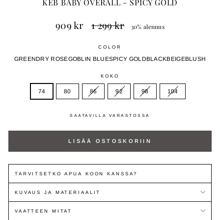
KEB BABY OVERALL - SPICY GOLD
Normaali
Myyntihinta
909 kr
1 299 kr
30% alennus
hinta
COLOR
GREEN
DRY ROSE
GOBLIN BLUE
SPICY GOLD
BLACK
BEIGE
BLUSH
KOKO
74
80
86
92
98
104
SAATAVILLA VARASTOSSA
LISÄÄ OSTOSKORIIN
TARVITSETKO APUA KOON KANSSA?
KUVAUS JA MATERIAALIT
VAATTEEN MITAT