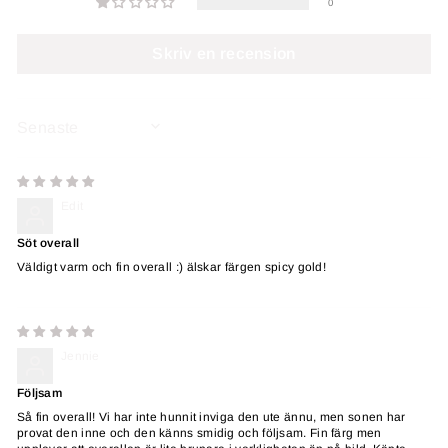
0
Skriv en recension
SORT BY
Edit
Söt overall
Väldigt varm och fin overall :) älskar färgen spicy gold!
Jennie
Följsam
Så fin overall! Vi har inte hunnit inviga den ute ännu, men sonen har
provat den inne och den känns smidig och följsam. Fin färg men