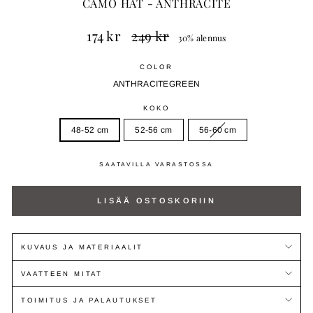
CAMO HAT - ANTHRACITE
Normaali
Myyntihinta
174 kr
249 kr
30% alennus
hinta
COLOR
ANTHRACITE
GREEN
KOKO
48-52 cm
52-56 cm
56-60 cm
SAATAVILLA VARASTOSSA
LISÄÄ OSTOSKORIIN
KUVAUS JA MATERIAALIT
VAATTEEN MITAT
TOIMITUS JA PALAUTUKSET