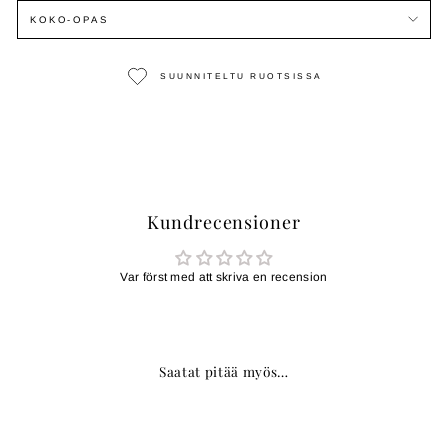
KOKO-OPAS
SUUNNITELTU RUOTSISSA
Kundrecensioner
Var först med att skriva en recension
Saatat pitää myös…
MYYNTI
MYYNTI