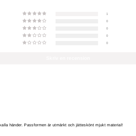
1
0
0
0
0
Skriv en recension
kalla händer. Passformen är utmärkt och jätteskönt mjukt material!