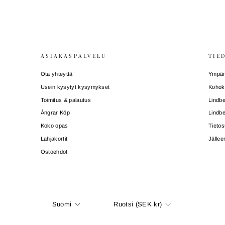
ASIAKASPALVELU
TIE
Ota yhteyttä
Ympäri
Usein kysytyt kysymykset
Kohok
Toimitus & palautus
Lindbe
Ångrar Köp
Lindbe
Koko opas
Tietos
Lahjakortit
Jälle
Ostoehdot
Kieli
Valuutta
Suomi
Ruotsi (SEK kr)