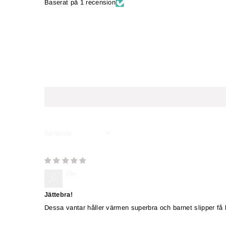
Baserat på 1 recension
SORT BY
RH
Jättebra!
Dessa vantar håller värmen superbra och barnet slipper få 