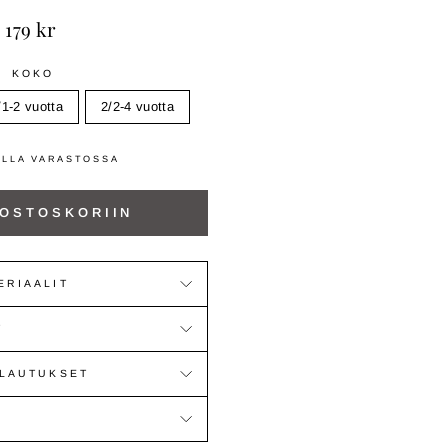
Normaali
179 kr
hinta
KOKO
/1-2 vuotta
2/2-4 vuotta
ILLA VARASTOSSA
 OSTOSKORIIN
ERIAALIT
T
ALAUTUKSET