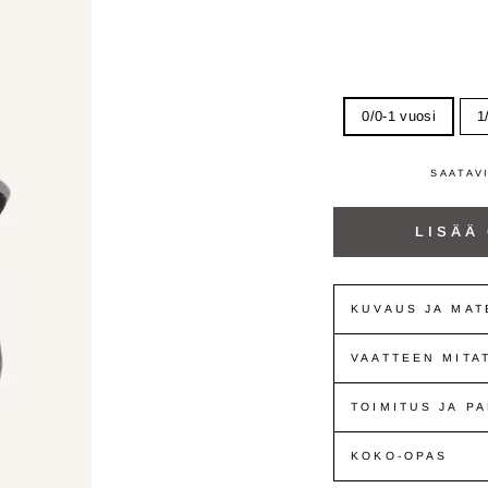
0/0-1 vuosi
1
SAATAV
LISÄÄ
KUVAUS JA MAT
VAATTEEN MITA
TOIMITUS JA P
KOKO-OPAS