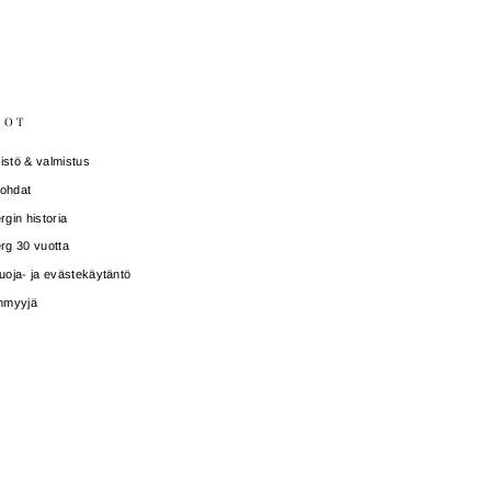
DOT
stö & valmistus
ohdat
rgin historia
rg 30 vuotta
uoja- ja evästekäytäntö
enmyyjä