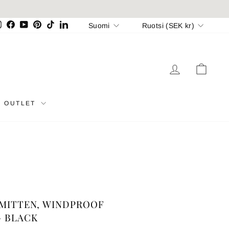
Kieli
Valuutta
Suomi
Ruotsi (SEK kr)
Instagram
Facebook
YouTube
Pinterest
TikTok
LinkedIn
KIRJAUDU 
OSTO
OUTLET
 MITTEN, WINDPROOF
- BLACK