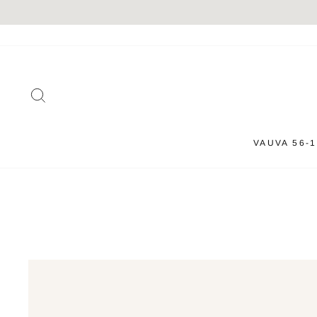
Siirry
sisältöön
HAKU
VAUVA 56-